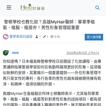
警察學校也教化妝？高雄MyHair醫師：畢業季植
髮、植鬍、植眉夯！男性形象管理超重要
醫學美容討論區
1
1
5.5k
登入後回覆
T
t999
2025年4月10日 上午6:12
你知道嗎？日本福島縣警察學校日前開設了化妝課程，由專
業講師指導警員學習如何在執勤時展現更好的形象。這項看
似新鮮的安排，其實揭示一個重要趨勢——外在形象管理不
再只是女性的專利，各行各業的男性也越來越被期待擁有乾
淨、有精神、值得信賴的外貌。
高雄MyHair生髮植鬍診所林士棋醫師表示，尤其每到畢業
季，植髮、植鬍、植眉等針對男性形象的諮詢項目，都有提
升的趨勢，這些準備邁入職場的男性們，無不開始思考如何