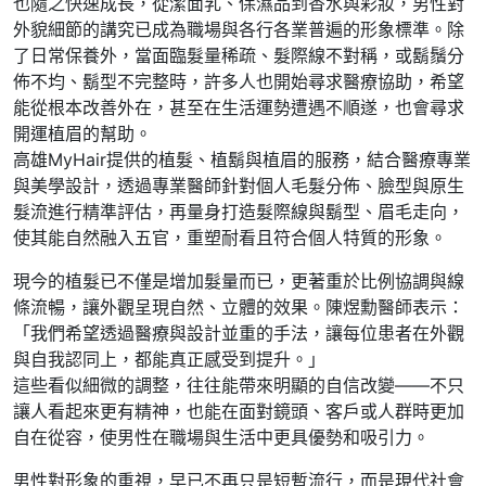
也隨之快速成長，從潔面乳、保濕品到香水與彩妝，男性對
外貌細節的講究已成為職場與各行各業普遍的形象標準。除
了日常保養外，當面臨髮量稀疏、髮際線不對稱，或鬍鬚分
佈不均、鬍型不完整時，許多人也開始尋求醫療協助，希望
能從根本改善外在，甚至在生活運勢遭遇不順遂，也會尋求
開運植眉的幫助。
高雄MyHair提供的植髮、植鬍與植眉的服務，結合醫療專業
與美學設計，透過專業醫師針對個人毛髮分佈、臉型與原生
髮流進行精準評估，再量身打造髮際線與鬍型、眉毛走向，
使其能自然融入五官，重塑耐看且符合個人特質的形象。
現今的植髮已不僅是增加髮量而已，更著重於比例協調與線
條流暢，讓外觀呈現自然、立體的效果。陳煜勳醫師表示：
「我們希望透過醫療與設計並重的手法，讓每位患者在外觀
與自我認同上，都能真正感受到提升。」
這些看似細微的調整，往往能帶來明顯的自信改變——不只
讓人看起來更有精神，也能在面對鏡頭、客戶或人群時更加
自在從容，使男性在職場與生活中更具優勢和吸引力。
男性對形象的重視，早已不再只是短暫流行，而是現代社會