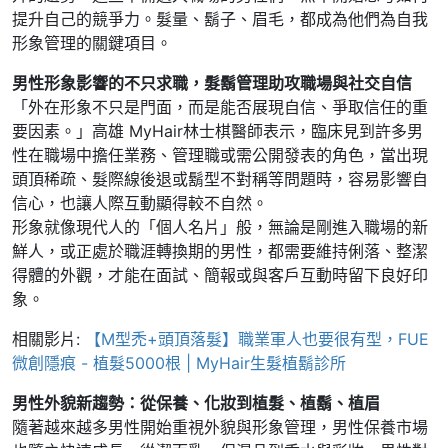
提升自己的競爭力。髮量、鬍子、眉毛，都成為他們為自我
形象管理的關鍵項目。
男性形象影響的不只求職，髮鬍管理助攻職場與社交自信
「外在形象不只是門面，而是能否展現自信、爭取信任的重
要因素。」高雄 MyHair林士棋醫師表示，臨床見到許多男
性在職場中擔任業務、管理職或需公開發表的角色，當出現
頭頂稀疏、髮際線後退或鬍型不對稱等問題時，容易影響自
信心，也讓人際互動顯得較不自然。
形象就像現代人的「個人名片」般，無論是剛進入職場的新
鮮人，或正處於職涯轉換期的男性，都需要維持俐落、整潔
得體的外觀，才能在面試、簡報或與客戶互動時留下良好印
象。
相關影片:
【M型禿+頭頂落髮】職業軍人也要很有型，FUE
微創隱痕 - 植髮5000根 | MyHair生髮植鬍診所
男性外貌新趨勢：從保養、化妝到植髮、植鬍、植眉
隨著越來越多男性開始重視外貌與形象管理，男性保養市場