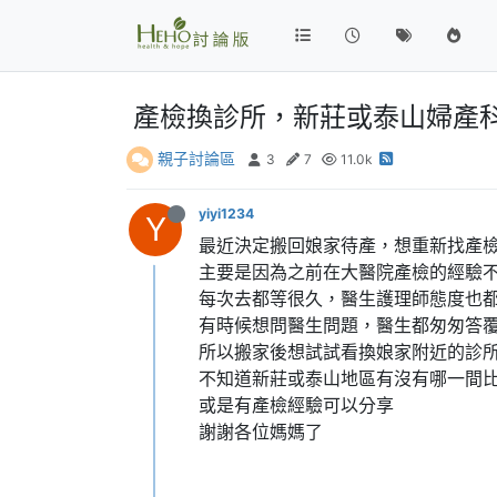
產檢換診所，新莊或泰山婦產科
親子討論區
3
7
11.0k
yiyi1234
Y
最近決定搬回娘家待產，想重新找產
主要是因為之前在大醫院產檢的經驗
每次去都等很久，醫生護理師態度也
有時候想問醫生問題，醫生都匆匆答
所以搬家後想試試看換娘家附近的診
不知道新莊或泰山地區有沒有哪一間
或是有產檢經驗可以分享
謝謝各位媽媽了