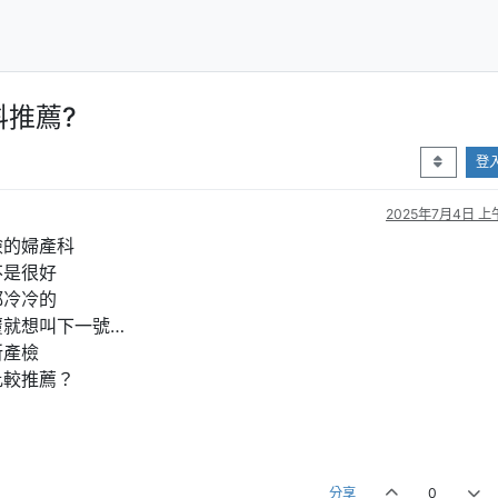
推薦?
登
2025年7月4日 上午
檢的婦產科
不是很好
都冷冷的
覆就想叫下一號…
所產檢
比較推薦？
分享
0