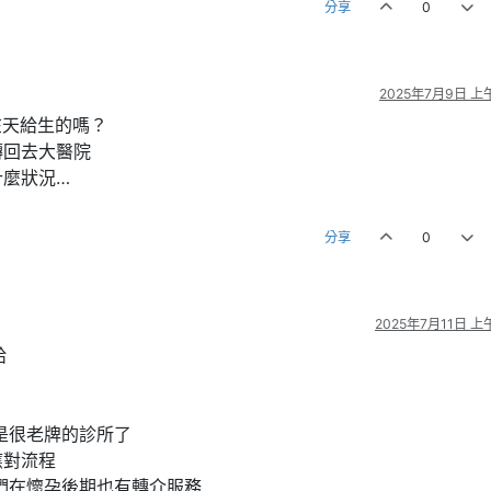
分享
0
2025年7月9日 上午
在天給生的嗎？
轉回去大醫院
什麼狀況…
分享
0
2025年7月11日 上午
給
是很老牌的診所了
應對流程
們在懷孕後期也有轉介服務