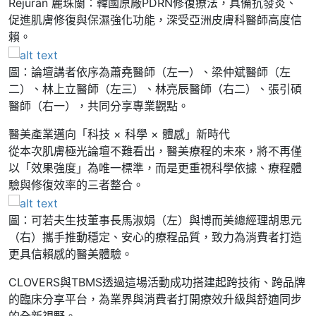
Rejuran 麗珠蘭：韓國原廠PDRN修復療法，具備抗發炎、
促進肌膚修復與保濕強化功能，深受亞洲皮膚科醫師高度信
賴。
圖：論壇講者依序為蕭堯醫師（左一）、梁仲斌醫師（左
二）、林上立醫師（左三）、林亮辰醫師（右二）、張引碩
醫師（右一），共同分享專業觀點。
醫美產業邁向「科技 × 科學 × 體感」新時代
從本次肌膚極光論壇不難看出，醫美療程的未來，將不再僅
以「效果強度」為唯一標準，而是更重視科學依據、療程體
驗與修復效率的三者整合。
圖：可若夫生技董事長馬淑娟（左）與博而美總經理胡思元
（右）攜手推動穩定、安心的療程品質，致力為消費者打造
更具信賴感的醫美體驗。
CLOVERS與TBMS透過這場活動成功搭建起跨技術、跨品牌
的臨床分享平台，為業界與消費者打開療效升級與舒適同步
的全新視野。