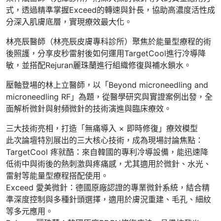
式，透過精準掌握Exceed的轉速與針長，協助高濃度活性成
分深入肌膚底層，實現療效最大化。
林亮辰醫師（林亮辰皮膚專科診所）聚焦於能量型療程的術
後照護，分享皮秒雷射後如何運用TargetCool進行冷導降
敏，並搭配Rejuran麗珠蘭進行組織修復與補水鎖水。
壓軸登場的林上立醫師，以「Beyond microneedling and
microneedling RF」為題，從醫學研究與實證案例出發，全
面解析微針與射頻微針的技術演進與臨床療效。
三大技術亮相，打造「無痛導入 × 即時修復」療效模型
此次論壇特別展出的三大核心技術，成為現場討論焦點：
TargetCool 疼就酷：來自韓國的專利冷導設備，能迅速降
低術中與術後的熱刺激與疼痛感，尤其適用於微針、水光、
雷射等能量型療程搭配使用。
Exceed 愛美微針：德國原廠認證的專業微針系統，結合精
準深度控制與多種針頭選擇，適用於膚況重建、毛孔、細紋
等多元應用。