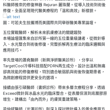
科醫師推崇的修復神器 Rejuran 麗珠蘭。從導入技術到術後
修復，全面呈現現代醫美療程的「溫和高效」新樣貌。
圖：可若夫生技攜博而美國際共同舉辦醫美專業論壇。
五位實戰醫師，解析未來肌膚療法的關鍵趨勢
本場論壇匯集來自診所第一線的五位重量級講者，從微針導
入、水光整合到術後修復，完整拆解再生療法的臨床邏輯與
應用技巧。
率先登場的蕭堯醫師（新興淨妍醫美診所），分享以
TargetCool冷導科技搭配PDRN再生成分，設計出溫和無痛
卻高效能的修復療程，特別適合敏弱肌與術後恢復期患者，
為微創療程提供更安全的選項。
接續由張引碩醫師（書妍診所）帶來多層次療程分享，透過
Exceed微針與冰晶水光的臨床整合，從表層保濕到底層膠原
增生，建構出「由內而外」的膚質重建策略。
梁仲斌醫師（光澤診所）則深入探討微針導入的黃金應用方