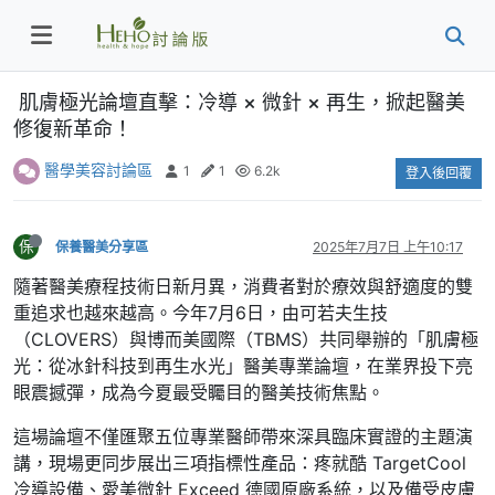
肌膚極光論壇直擊：冷導 × 微針 × 再生，掀起醫美
修復新革命！
醫學美容討論區
1
1
6.2k
登入後回覆
保
保養醫美分享區
2025年7月7日 上午10:17
隨著醫美療程技術日新月異，消費者對於療效與舒適度的雙
重追求也越來越高。今年7月6日，由可若夫生技
（CLOVERS）與博而美國際（TBMS）共同舉辦的「肌膚極
光：從冰針科技到再生水光」醫美專業論壇，在業界投下亮
眼震撼彈，成為今夏最受矚目的醫美技術焦點。
這場論壇不僅匯聚五位專業醫師帶來深具臨床實證的主題演
講，現場更同步展出三項指標性產品：疼就酷 TargetCool
冷導設備、愛美微針 Exceed 德國原廠系統，以及備受皮膚