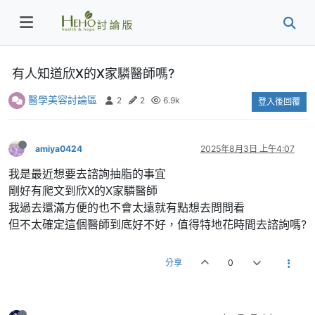
有人知道欣X的X家驎醫師嗎?
醫學美容討論區
2
2
6.9k
登入後回覆
amiya0424
2025年8月3日 上午4:07
我是最近想要去諮詢抽脂的事宜
剛好有爬文到欣X的X家驎醫師
我過去還滿方便的也不會太遠就有點想去問問看
但不太確定這個醫師到底好不好，值得特地花時間去諮詢嗎?
分享
0