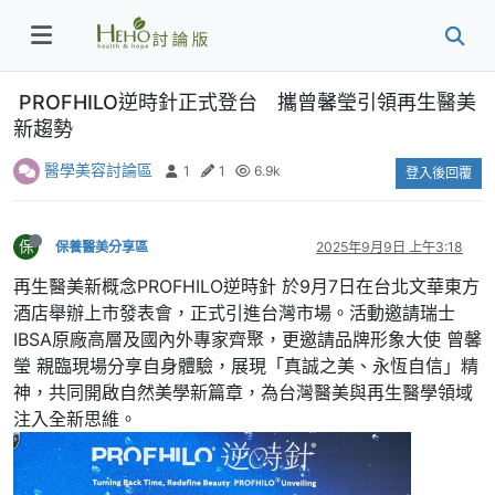
PROFHILO逆時針正式登台 攜曾馨瑩引領再生醫美
新趨勢
醫學美容討論區
1
1
6.9k
登入後回覆
保
保養醫美分享區
2025年9月9日 上午3:18
再生醫美新概念PROFHILO逆時針 於9月7日在台北文華東方
酒店舉辦上市發表會，正式引進台灣市場。活動邀請瑞士
IBSA原廠高層及國內外專家齊聚，更邀請品牌形象大使 曾馨
瑩 親臨現場分享自身體驗，展現「真誠之美、永恆自信」精
神，共同開啟自然美學新篇章，為台灣醫美與再生醫學領域
注入全新思維。