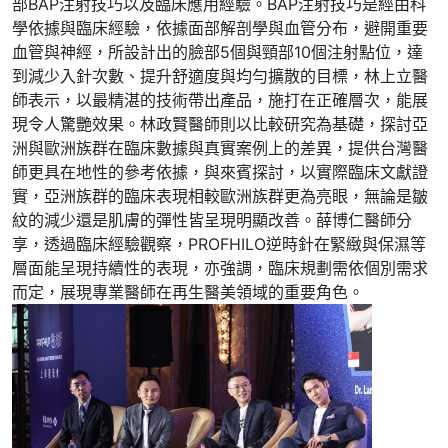
部BAP注射技巧以及臨床應用經驗。BAP注射技巧是經由科
學依據與臨床經驗，依據面部解剖學與血管分布，避開重要
血管與神經，所設計出的臉部5個與頸部10個注射點位，達
到減少入針次數、提升舒適度與均勻擴散的目標，林上立醫
師表示，以最精湛的技術帶出產品，施打在正確層次，能展
現令人驚艷效果。林政賢醫師則以比較研究為基礎，探討亞
洲與歐洲族群在臨床數據與真實案例上的差異，提供台灣醫
師更具在地性的參考依據，與來賓探討，以實際臨床文獻證
實，亞洲族群的臨床表現相較歐洲族群更為亮眼，無論是皺
紋的減少還是肌膚的彈性皆呈現明顯改善。薛博仁醫師分
享，透過臨床經驗觀察，PROFHILO逆時針在緊緻與保濕等
層面能呈現持續性的表現，亦強調，臨床規劃需依個別需求
而定，展現專業醫師在再生醫美領域的重要角色。