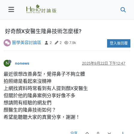
好奇顏X安醫生隆鼻技術怎麼樣?
醫學美容討論區
2
2
7.9k
登入後回覆
N
nonews
2025年9月22日 下午12:47
最近很想改善鼻型，覺得鼻子不夠立體
拍照總是看起來沒精神
上網找資料時常看到有人提到顏X安醫生
但關於他的隆鼻案例分享好像不多
想請問有經驗的網友們
顏醫生的隆鼻技術如何？
希望能聽聽大家的真實分享，謝謝！
分享
0