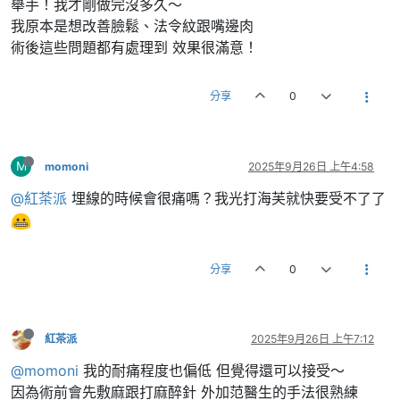
舉手！我才剛做完沒多久～
我原本是想改善臉鬆、法令紋跟嘴邊肉
術後這些問題都有處理到 效果很滿意！
分享
0
M
momoni
2025年9月26日 上午4:58
@紅茶派
埋線的時候會很痛嗎？我光打海芙就快要受不了了
分享
0
紅茶派
2025年9月26日 上午7:12
@momoni
我的耐痛程度也偏低 但覺得還可以接受～
因為術前會先敷麻跟打麻醉針 外加范醫生的手法很熟練