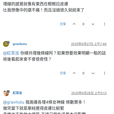
埋線的感覺就像有東西在輕輕拉皮膚
比我想像中的還不痛！而且沒過很久就結束了
分享
0
G
gravitutu
2025年9月27日 上午7:46
@紅茶派
你總共埋幾條線阿？如果想要效果明顯一點的話
術後看起來會不會很奇怪？
分享
0
紅茶派
2025年9月28日 上午5:13
@gravitutu
我兩邊各埋4條女神線 條數算多！
做完當下就是單純覺得皮膚比較緊