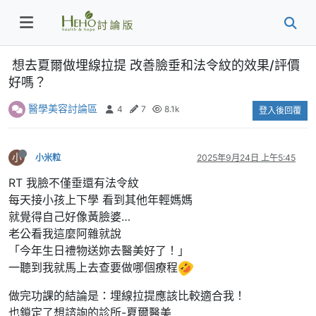
想去夏爾做埋線拉提 改善臉垂和法令紋的效果/評價
好嗎？
醫學美容討論區
4
7
8.1k
登入後回覆
小
小米粒
2025年9月24日 上午5:45
RT 我臉不僅垂還有法令紋
每天接小孩上下學 看到其他年輕媽媽
就覺得自己好像黃臉婆…
老公看我這麼阿雜就說
「今年生日禮物送妳去醫美好了！」
一聽到我就馬上去查要做哪個療程
做完功課的結論是：埋線拉提應該比較適合我！
也鎖定了想諮詢的診所-夏爾醫美