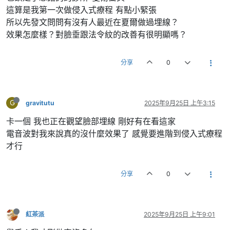
這算是我第一次做侵入式療程 有點小緊張
所以先發文問問有沒有人最近在夏爾做過埋線？
效果怎麼樣？對臉垂跟法令紋的改善有很明顯嗎？
分享
0
G
gravitutu
2025年9月25日 上午3:15
卡一個 我也正在觀望臉部埋線 剛好有在看這家
電音波對我來說真的沒什麼效果了 感覺要進階到侵入式療程
才行
分享
0
紅茶派
2025年9月25日 上午9:01