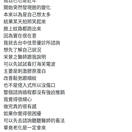
我自己也是近年
開始突然發現臉的變化
本來以為是自己想太多
結果某天拍照笑起來
臉上紋路都跑出來
因為實在很在意
我就去台中佳思優診所諮詢
想先了解自己狀況
宋景之醫師跟我說明
可以先試試看打海芙電波
主要是刺激膠原蛋白
改善鬆弛跟細紋
也不是侵入式所以沒傷口
整個諮詢過程都沒有強迫推銷
我覺得很細心
做完真的很有感
如果你覺得很困擾
可以先去諮詢聽聽醫師的看法
畢竟老化是一定會來