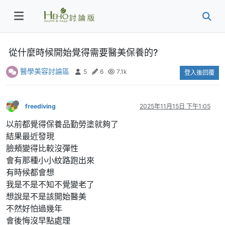
從什麼時候開始覺得需要醫美保養的?
醫學美容討論區
5
6
7.1k
登入後回覆
freediving
2025年11月15日 下午1:05
以前都覺得保養品勤勞塗就夠了
結果最近發現
臉頰變得比較沒彈性
會有那種小小紋路跑出來
有時候都會想
我是不是不知不覺變老了
想說是不是該開始醫美
不然好怕過幾年
會後悔沒早點處理