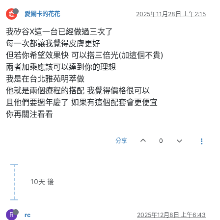
愛
愛闊卡的花花
2025年11月28日 上午2:15
我矽谷X這一台已經做過三次了
每一次都讓我覺得皮膚更好
但若你希望效果快 可以搭三倍光(加這個不貴)
兩者加乘應該可以達到你的理想
我是在台北雅苑明萃做
他就是兩個療程的搭配 我覺得價格很可以
且他們要週年慶了 如果有這個配套會更便宜
你再關注看看
分享
0
10天 後
R
rc
2025年12月8日 上午6:43