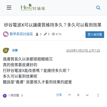
矽谷電波X可以讓膚質維持多久？多久可以看到效果
醫學美容討論區
3
3
6.7k
登入後回覆
沐
沐寧
2025年11月27日 上午7:25
我膚質長久以來都很粗糙暗沉
真的很羨慕皮膚好的
打矽谷電波X能改善嗎？能維持多久呢？
多久可以看到效果呢
聽說是”養膚” 就要很久才看到效果的感覺
分享
0
1 條回覆
R