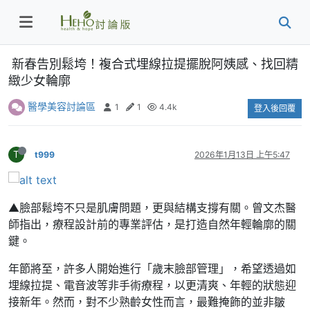
新春告別鬆垮！複合式埋線拉提擺脫阿姨感、找回精
緻少女輪廓
醫學美容討論區
1
1
4.4k
登入後回覆
T
t999
2026年1月13日 上午5:47
▲臉部鬆垮不只是肌膚問題，更與結構支撐有關。曾文杰醫
師指出，療程設計前的專業評估，是打造自然年輕輪廓的關
鍵。
年節將至，許多人開始進行「歲末臉部管理」，希望透過如
埋線拉提、電音波等非手術療程，以更清爽、年輕的狀態迎
接新年。然而，對不少熟齡女性而言，最難掩飾的並非皺