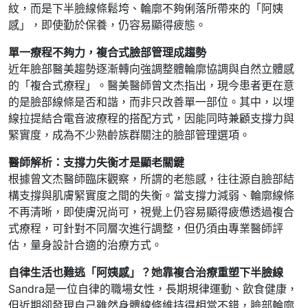
紋，而是下半臉線條鬆垮、輪廓不夠俐落所帶來的「阿姨
感」，即使勤於保養，仍容易顯得疲態。
單一療程不夠力，複合式臉部管理成趨勢
近年臉部醫美趨勢逐漸轉向強調整體輪廓協調與自然立體感
的「複合式療程」。醫美醫師曾文杰指出，現今患者更在意
的是臉部線條是否和諧，而非只改善單一部位。其中，以埋
線拉提結合電音波療程的搭配方式，因能同時兼顧支撐力與
緊實度，成為不少熟齡族群關注的臉部管理選項。
醫師解析：支撐力失衡才是顯老關鍵
根據曾文杰醫師臨床觀察，所謂的老態感，往往源自臉部結
構支撐與肌膚緊實度之間的失衡。當支撐力減弱、輪廓線條
不再清晰，即使膚況尚可，視覺上仍容易顯得疲憊透過複合
式療程，可針對不同層次進行調整，但仍須由專業醫師評
估，量身設計合適的治療方式。
自律生活也難逃「阿姨感」？她靠複合治療重塑下半臉線
Sandra是一位自律的職場女性，長期規律運動、飲食健康，
但近期卻發現自己雖然身體線條維持得相當不錯，臉部輪廓