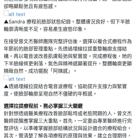
卻略顯鬆弛且有疲態感。
▲Sandra 療程前臉部狀態紀錄。整體膚況良好，但下半臉
輪廓清晰度不足，容易產生疲態印象。
在接受曾文杰醫師團隊完整評估後，選擇以複合式療程作為
年節前的臉部管理重點。先透過埋線拉提重整輪廓支撐結
構，再以電音波改善肌膚鬆弛與緊實度。完成療程後，她的
下半臉線條更俐落，氣色與精神感顯著提升，整體輪廓更顯
精緻自然，成功擺脫「阿姨感」。
▲透過埋線拉提結合電音波療程，協助提升支撐力與緊實
度，使臉部輪廓呈現自然不僵硬的年輕感。
選擇拉提療程前，務必掌握三大關鍵
針對想透過醫美療程改善臉部鬆垮或老態問題的人，曾文杰
醫師提醒應掌握三大重點。首先，一定要由專業醫師進行完
整評估，以準確掌握臉部結構狀況與設計適合的療程組合。
其次，需清楚了解各項療程的原理與效果，建立合理期待，