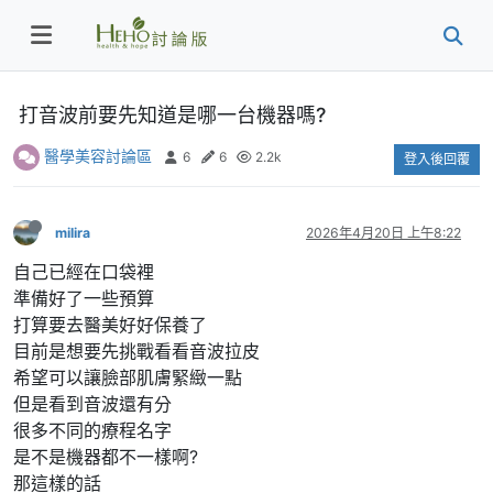
打音波前要先知道是哪一台機器嗎?
醫學美容討論區
6
6
2.2k
登入後回覆
milira
2026年4月20日 上午8:22
自己已經在口袋裡
準備好了一些預算
打算要去醫美好好保養了
目前是想要先挑戰看看音波拉皮
希望可以讓臉部肌膚緊緻一點
但是看到音波還有分
很多不同的療程名字
是不是機器都不一樣啊?
那這樣的話