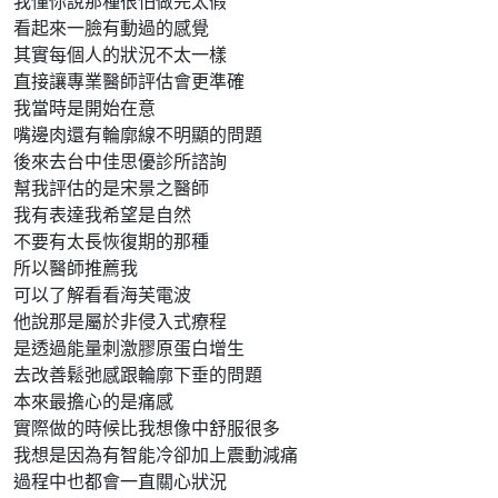
我懂你說那種很怕做完太假
看起來一臉有動過的感覺
其實每個人的狀況不太一樣
直接讓專業醫師評估會更準確
我當時是開始在意
嘴邊肉還有輪廓線不明顯的問題
後來去台中佳思優診所諮詢
幫我評估的是宋景之醫師
我有表達我希望是自然
不要有太長恢復期的那種
所以醫師推薦我
可以了解看看海芙電波
他說那是屬於非侵入式療程
是透過能量刺激膠原蛋白增生
去改善鬆弛感跟輪廓下垂的問題
本來最擔心的是痛感
實際做的時候比我想像中舒服很多
我想是因為有智能冷卻加上震動減痛
過程中也都會一直關心狀況