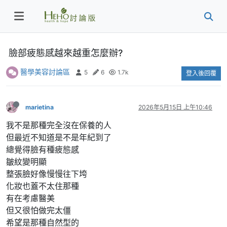
臉部疲態感越來越重怎麼辦?
醫學美容討論區
5
6
1.7k
登入後回覆
marietina
2026年5月15日 上午10:46
我不是那種完全沒在保養的人
但最近不知道是不是年紀到了
總覺得臉有種疲態感
皺紋變明顯
整張臉好像慢慢往下垮
化妝也蓋不太住那種
有在考慮醫美
但又很怕做完太僵
希望是那種自然型的